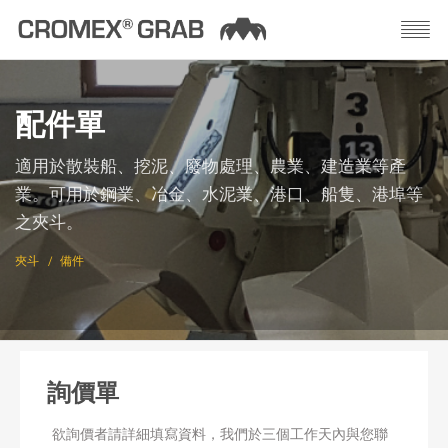
配件單
適用於散裝船、挖泥、廢物處理、農業、建造業等產
業。可用於鋼業、冶金、水泥業、港口、船隻、港埠等
之夾斗。
夾斗
備件
詢價單
欲詢價者請詳細填寫資料，我們於三個工作天內與您聯