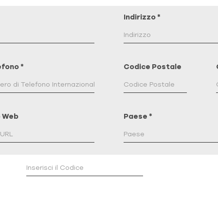
Indirizzo
*
efono
*
Codice Postale
o Web
Paese
*