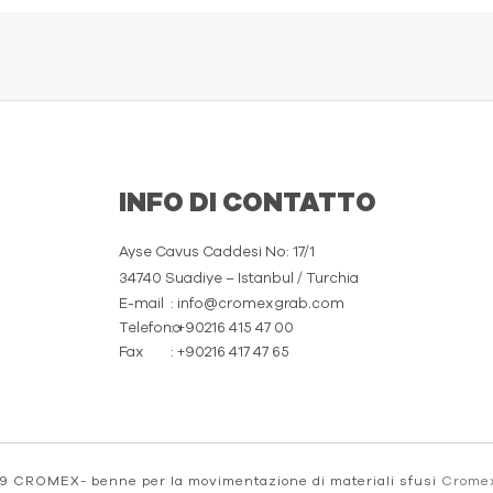
INFO DI CONTATTO
Ayse Cavus Caddesi No: 17/1
34740 Suadiye – Istanbul / Turchia
E-mail
: info@cromexgrab.com
Telefono
: +90216 415 47 00
Fax
: +90216 417 47 65
9 CROMEX- benne per la movimentazione di materiali sfusi
Crome