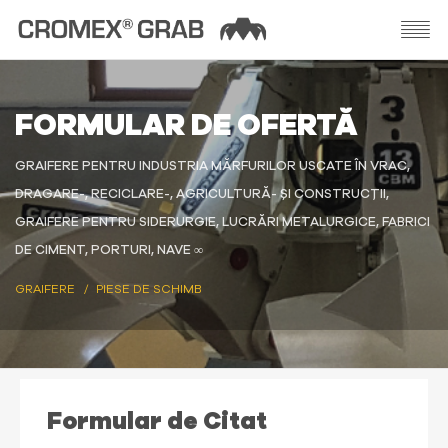
FORMULAR DE OFERTĂ
GRAIFERE PENTRU INDUSTRIA MĂRFURILOR USCATE ÎN VRAC,
DRAGARE-, RECICLARE-, AGRICULTURĂ- ȘI CONSTRUCȚII,
GRAIFERE PENTRU SIDERURGIE, LUCRĂRI METALURGICE, FABRICI
DE CIMENT, PORTURI, NAVE ∞
GRAIFERE
PIESE DE SCHIMB
Formular de Citat