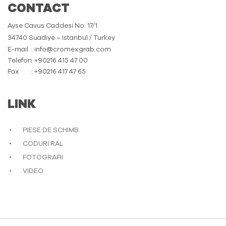
CONTACT
Ayse Cavus Caddesi No: 17/1
34740 Suadiye – Istanbul / Turkey
E-mail
: info@cromexgrab.com
Telefon
: +90216 415 47 00
Fax
: +90216 417 47 65
LINK
PIESE DE SCHIMB
CODURI RAL
FOTOGRAFII
VIDEO