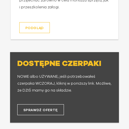
przyjechać zarówno w celu montażu sprzętu, jak
i przeszkolenia załogi.
PODGLĄD
DOSTĘPNE CZERPAKI
NOWE albo UŻYWANE; jeśli potrzebowałeś
czerpaka WCZORAJ, kliknij w poniższy link. Możliwe,
że DZIŚ mamy go na składzie.
SPRAWDŹ OFERTĘ