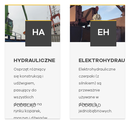
HA
EH
HYDRAULICZNE
ELEKTROHYDRAUL
Osprzęt różniący
Elektrohydrauliczne
się konstrukcją i
czerpaki (z
udźwigiem,
silnikiem) są
pasujący do
przeważnie
wszystkich
używane w
dostępnych na
dźwigach
PODGLĄD
PODGLĄD
rynku koparek,
jednobębnowych.
maszyn i dźwigów.