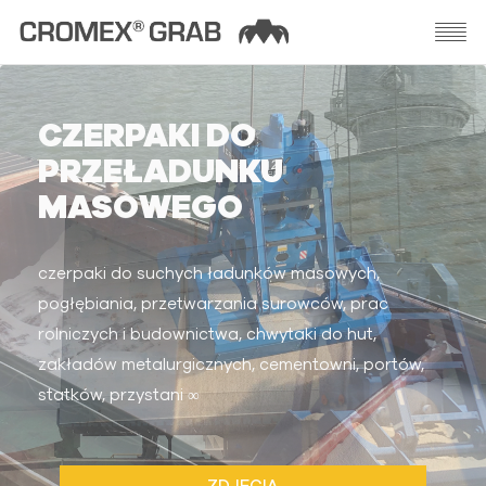
CZERPAKI DO
PRZEŁADUNKU
MASOWEGO
czerpaki do suchych ładunków masowych,
pogłębiania, przetwarzania surowców, prac
rolniczych i budownictwa, chwytaki do hut,
zakładów metalurgicznych, cementowni, portów,
statków, przystani ∞