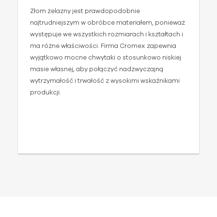
Złom żelazny jest prawdopodobnie
P
najtrudniejszym w obróbce materiałem, ponieważ
w
występuje we wszystkich rozmiarach i kształtach i
f
ma różne właściwości. Firma Cromex zapewnia
c
wyjątkowo mocne chwytaki o stosunkowo niskiej
c
masie własnej, aby połączyć nadzwyczajną
s
wytrzymałość i trwałość z wysokimi wskaźnikami
ś
produkcji.